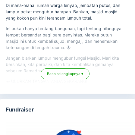
Di mana-mana, rumah warga lenyap, jembatan putus, dan
lumpur pekat mengubur harapan. Bahkan, masjid-masjid
yang kokoh pun kini terancam lumpuh total.
Ini bukan hanya tentang bangunan, tapi tentang hilangnya
tempat bersandar bagi para penyintas. Mereka butuh
masjid ini untuk kembali sujud, mengaji, dan menemukan
ketenangan di tengah trauma. 🌟
Jangan biarkan lumpur mengubur fungsi Masjid. Mari kita
bersihkan, kita perbaiki, dan kita kembalikan gemanya
sebelum Ramadhan tiba.
Baca selengkapnya ▾
🫳 ULURKAN TANGAN ANDA SEKARANG!
Setiap donasi Anda digunakan untuk:
🎯Membangun kembali Masjid yang rusak
🎯Pembersihan lumpur masif.
Fundraiser
🎯Perbaikan total fasilitas sanitasi (MCK).
🎯Penggantian perlengkapan ibadah.
Setiap rupiah yang Anda donasikan menjadi jalan bagi
mereka untuk bangkit kembali dan menjadi amal jariyah.