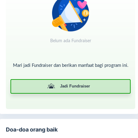
Mari bergerak bersama
LAZIS DMI
, selamatkan harapan
mereka yang tertimpa bencana.
#BencanaSumatera
#RenovasiMasjid
#LAZISDMI
#Aceh
#Sumba
#AmalJariyah
Belum ada Fundraiser
Mari jadi Fundraiser dan berikan manfaat bagi program ini.
Jadi Fundraiser
Doa-doa orang baik