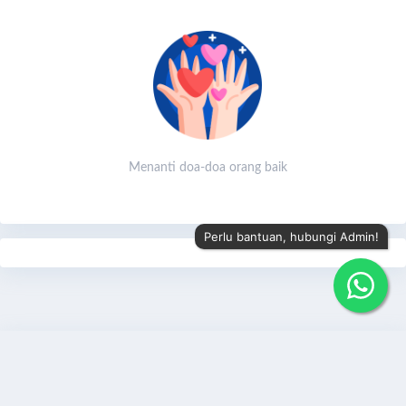
Menanti doa-doa orang baik
Perlu bantuan, hubungi Admin!
Share
Bagikan