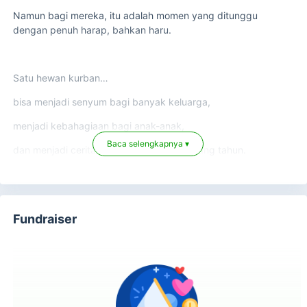
Namun bagi mereka, itu adalah momen yang ditunggu
dengan penuh harap, bahkan haru.
Satu hewan kurban…
bisa menjadi senyum bagi banyak keluarga,
menjadi kebahagiaan bagi anak-anak,
Baca selengkapnya ▾
dan menjadi cerita yang dikenang sepanjang tahun.
Ketika kita berkurban…
Fundraiser
bukan hanya ibadah yang kita tunaikan,
tetapi kita juga menghadirkan kebahagiaan yang jauh lebih
besar
untuk saudara-saudara kita di pelosok negeri.